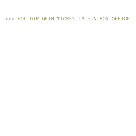
>>>
HOL DIR DEIN TICKET IM FuN BOX OFFICE