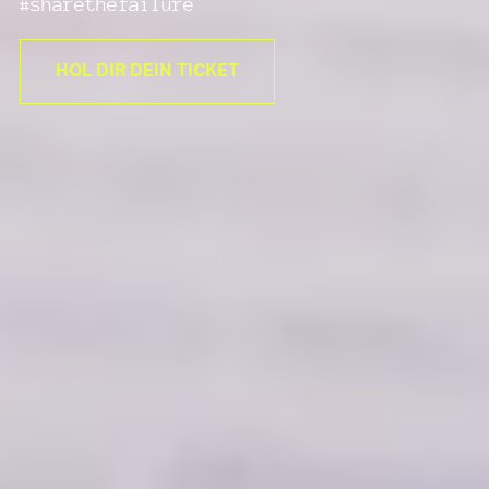
#sharethefailure
HOL DIR DEIN TICKET